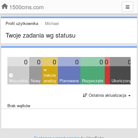
1500cms.com
Profil użytkownika
Michael
Twoje zadania wg statusu
0
0
0
0
0
0
0
w
trakcie
Wszystkie
Nowy
analizy
Planowane
Rozpoczęte
Ukończony
O
Ostatnia aktualizacja
Brak wątków
Customer support service
by UserEcho