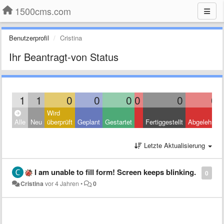
1500cms.com
Benutzerprofil
Cristina
Ihr Beantragt-von Status
1
1
0
0
0
0
0
0
Wird
Alle
Neu
überprüft
Geplant
Gestartet
Fertiggestellt
Abgelehnt
Letzte Aktualisierung
I am unable to fill form! Screen keeps blinking.
0
Cristina
vor 4 Jahren
•
0