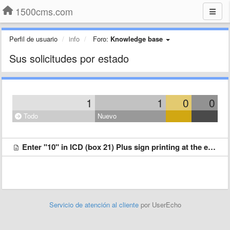
1500cms.com
Perfil de usuario
info
Foro:
Knowledge base
Sus solicitudes por estado
1
1
0
0
Todo
Nuevo
Enter "10" in ICD (box 21) Plus sign printing at the end of field
Servicio de atención al cliente
por UserEcho