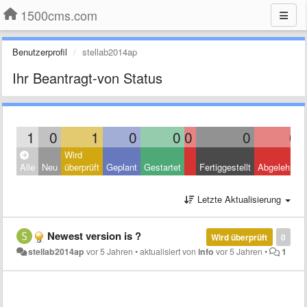
1500cms.com
Benutzerprofil
stellab2014ap
Ihr Beantragt-von Status
1
0
1
0
0
0
0
0
Wird
Alle
Neu
überprüft
Geplant
Gestartet
Fertiggestellt
Abgelehnt
Letzte Aktualisierung
Newest version is ?
Wird überprüft
0
stellab2014ap
vor 5 Jahren
•
aktualisiert von
info
vor 5 Jahren
•
1