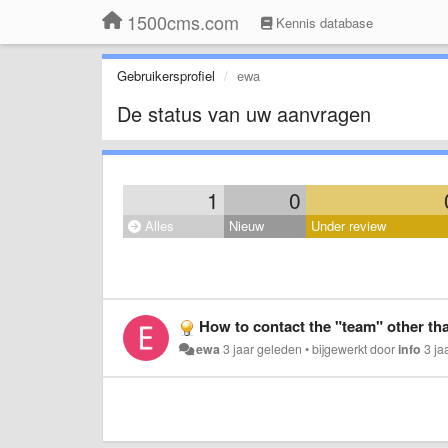
1500cms.com
Kennis database
Gebruikersprofiel
ewa
De status van uw aanvragen
1
0
Alles
Nieuw
Under review
How to contact the "team" other than mu
ewa
3 jaar geleden
•
bijgewerkt door
info
3 ja