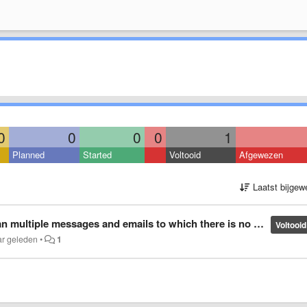
0
0
0
0
1
Planned
Started
Voltooid
Afgewezen
Laatst bijgew
ltiple messages and emails to which there is no answer????
Voltooid
ar geleden
•
1