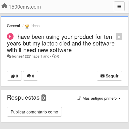
1500cms.com
General
Ideas
I have been using your product for ten
0
years but my laptop died and the software
with it need new software
bones1227
hace 1 año
•
0
0
0
Seguir
Respuestas
0
Más antiguo primero